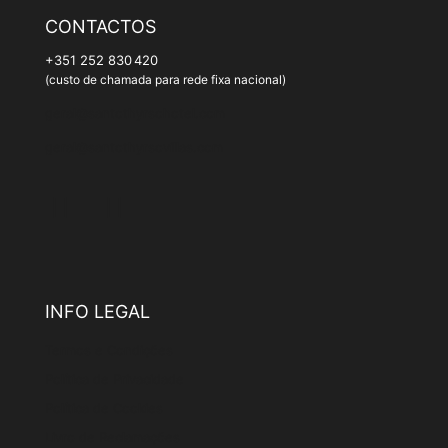
CONTACTOS
+351 252 830 420
(custo de chamada para rede fixa nacional)
geral@santothyrsohotel.com
geral@santothyrsovillas.com
INFO LEGAL
Termos e Condições
Política de Privacidade
Política de Cookies
Livro de Reclamações