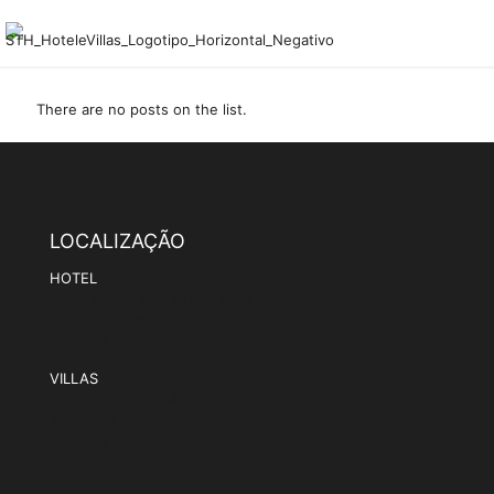
There are no posts on the list.
LOCALIZAÇÃO
HOTEL
Praça Conde São Bento, n.29,
4780-375 Santo Tirso
Portugal
VILLAS
Rua Sousa Trepa 4,
4780-554 Santo Tirso,
Portugal