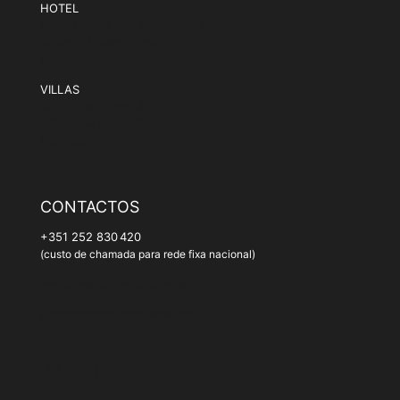
HOTEL
Praça Conde São Bento, n.29,
4780-375 Santo Tirso
Portugal
VILLAS
Rua Sousa Trepa 4,
4780-554 Santo Tirso,
Portugal
CONTACTOS
+351 252 830 420
(custo de chamada para rede fixa nacional)
geral@santothyrsohotel.com
geral@santothyrsovillas.com